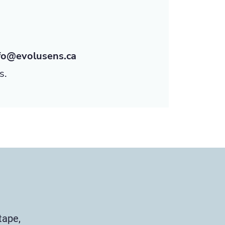
fo@evolusens.ca
s.
tape,