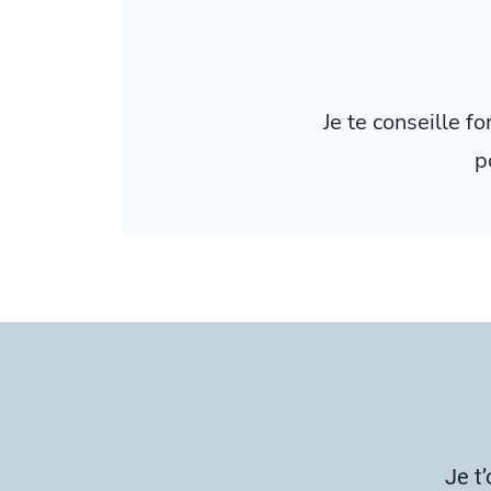
Je te conseille f
p
Je t’