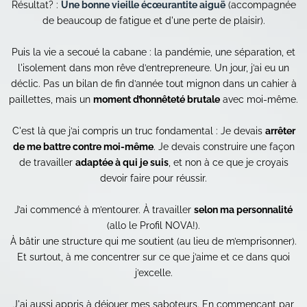
Résultat? :
Une bonne vieille écœurantite aiguë
(accompagnée
de beaucoup de fatigue et d'une perte de plaisir).
Puis la vie a secoué la cabane : la pandémie, une séparation, et
l'isolement dans mon rêve d’entrepreneure. Un jour, j’ai eu un
déclic. Pas un bilan de fin d’année tout mignon dans un cahier à
paillettes, mais un
moment d’honnêteté brutale
avec moi-même.
C'est là que j’ai compris un truc fondamental : Je devais
arrêter
de me battre contre moi-même
. Je devais construire une façon
de travailler
adaptée à qui je suis
, et non à ce que je croyais
devoir faire pour réussir.
J’ai commencé à m’entourer. À travailler
selon ma personnalité
(allo le Profil NOVA!).
À bâtir une structure qui me soutient (au lieu de m’emprisonner).
Et surtout, à me concentrer sur ce que j’aime et ce dans quoi
j’excelle.
J'ai aussi appris à déjouer mes saboteurs. En commençant par