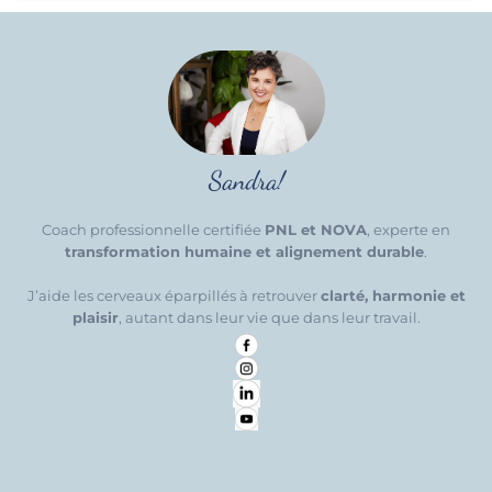
Sandra!
Coach professionnelle certifiée
PNL et NOVA
, experte en
transformation humaine et alignement durable
.
J’aide les cerveaux éparpillés à retrouver
clarté, harmonie et
plaisir
, autant dans leur vie que dans leur travail.